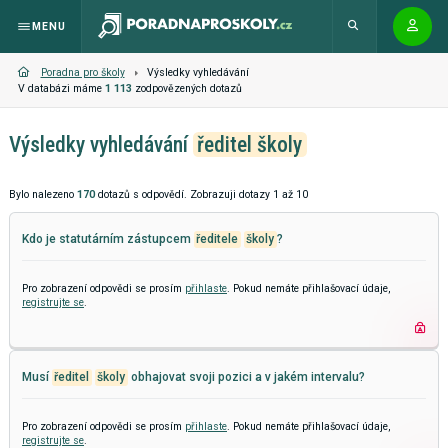
MENU
Poradna pro školy
Výsledky vyhledávání
V databázi máme
1 113
zodpovězených dotazů
Výsledky vyhledávání
ředitel školy
Bylo nalezeno
170
dotazů s odpovědí. Zobrazuji dotazy 1 až 10
Kdo je statutárním zástupcem
ředitele
školy
?
Pro zobrazení odpovědi se prosím
přihlaste
. Pokud nemáte přihlašovací údaje,
registrujte se
.
Musí
ředitel
školy
obhajovat svoji pozici a v jakém intervalu?
Pro zobrazení odpovědi se prosím
přihlaste
. Pokud nemáte přihlašovací údaje,
registrujte se
.