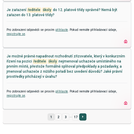
Je zařazení
ředitele
školy
do 12. platové třídy správné? Nemá být
zařazen do 13. platové třídy?
Pro zobrazení odpovědi se prosím
přihlaste
. Pokud nemáte přihlašovací údaje,
registrujte se
.
Je možné právně napadnout rozhodnutí zřizovatele, který v konkurzním
řízení na pozici
ředitele
školy
nejmenoval uchazeče umístěného na
prvním místě, přestože formálně splňoval předpoklady a požadavky, a
jmenoval uchazeče z nižšího pořadí bez uvedení důvodů? Jaké právní
prostředky přicházejí v úvahu?
Pro zobrazení odpovědi se prosím
přihlaste
. Pokud nemáte přihlašovací údaje,
registrujte se
.
...
1
2
3
17