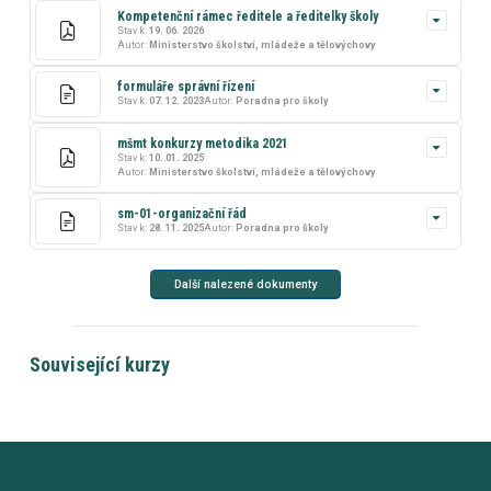
Kompetenční rámec ředitele a ředitelky školy
Stav k:
19. 06. 2026
Autor:
Ministerstvo školství, mládeže a tělovýchovy
formuláře správní řízení
Stav k:
07. 12. 2023
Autor:
Poradna pro školy
mšmt konkurzy metodika 2021
Stav k:
10. 01. 2025
Autor:
Ministerstvo školství, mládeže a tělovýchovy
sm-01-organizační řád
Stav k:
28. 11. 2025
Autor:
Poradna pro školy
Další nalezené dokumenty
Související kurzy