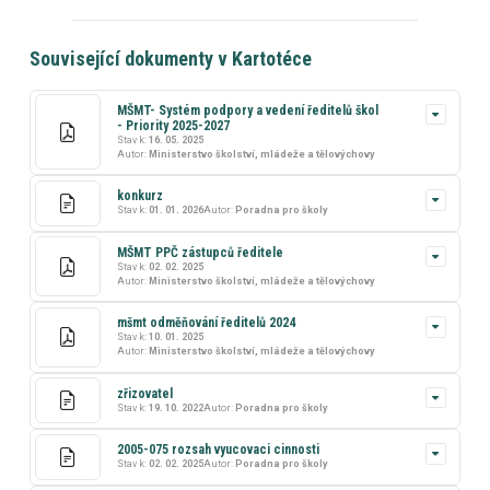
Související dokumenty v Kartotéce
MŠMT- Systém podpory a vedení ředitelů škol
- Priority 2025-2027
Stav k:
16. 05. 2025
Autor:
Ministerstvo školství, mládeže a tělovýchovy
konkurz
Stav k:
01. 01. 2026
Autor:
Poradna pro školy
MŠMT PPČ zástupců ředitele
Stav k:
02. 02. 2025
Autor:
Ministerstvo školství, mládeže a tělovýchovy
mšmt odměňování ředitelů 2024
Stav k:
10. 01. 2025
Autor:
Ministerstvo školství, mládeže a tělovýchovy
zřizovatel
Stav k:
19. 10. 2022
Autor:
Poradna pro školy
2005-075 rozsah vyucovaci cinnosti
Stav k:
02. 02. 2025
Autor:
Poradna pro školy