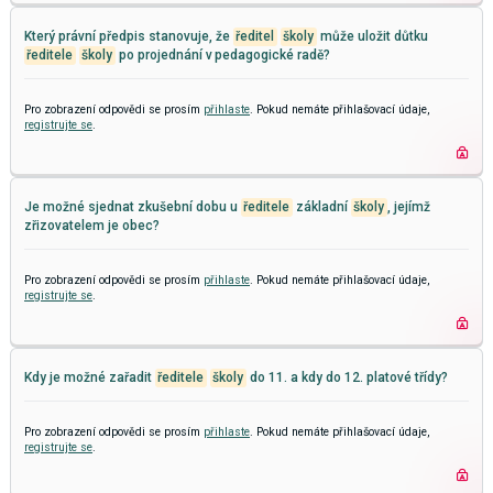
Který právní předpis stanovuje, že
ředitel
školy
může uložit důtku
ředitele
školy
po projednání v pedagogické radě?
Pro zobrazení odpovědi se prosím
přihlaste
. Pokud nemáte přihlašovací údaje,
registrujte se
.
Je možné sjednat zkušební dobu u
ředitele
základní
školy
, jejímž
zřizovatelem je obec?
Pro zobrazení odpovědi se prosím
přihlaste
. Pokud nemáte přihlašovací údaje,
registrujte se
.
Kdy je možné zařadit
ředitele
školy
do 11. a kdy do 12. platové třídy?
Pro zobrazení odpovědi se prosím
přihlaste
. Pokud nemáte přihlašovací údaje,
registrujte se
.