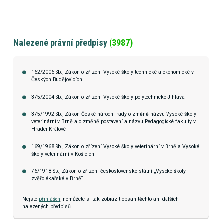
Nalezené právní předpisy
(3987)
162/2006 Sb., Zákon o zřízení Vysoké školy technické a ekonomické v
Českých Budějovicích
375/2004 Sb., Zákon o zřízení Vysoké školy polytechnické Jihlava
375/1992 Sb., Zákon České národní rady o změně názvu Vysoké školy
veterinární v Brně a o změně postavení a názvu Pedagogické fakulty v
Hradci Králové
169/1968 Sb., Zákon o zřízení Vysoké školy veterinární v Brně a Vysoké
školy veterinární v Košicích
76/1918 Sb., Zákon o zřízení československé státní „Vysoké školy
zvěřolékařské v Brně“.
Nejste
přihlášen
, nemůžete si tak zobrazit obsah těchto ani dalších
nalezených předpisů.