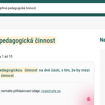
pedagogická činnost
Na
y 1 až 10
edagogickou
činnost
na dvě části, s tím, že by mezi
činnost
.
d nemáte přihlašovací údaje,
registrujte se
.