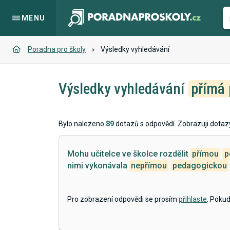
MENU
Poradna pro školy
Výsledky vyhledávání
Výsledky vyhledávání
přímá 
Bylo nalezeno
89
dotazů s odpovědí. Zobrazuji dotaz
Mohu učitelce ve školce rozdělit
přímou
p
nimi vykonávala
nepřímou
pedagogickou
Pro zobrazení odpovědi se prosím
přihlaste
. Poku