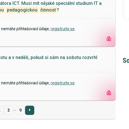
nátora ICT. Musí mít nějaké speciální studium IT a
ou
pedagogickou
činnost
?
d nemáte přihlašovací údaje,
registrujte se
.
otu a v neděli, pokud si sám na sobotu rozvrhl
So
d nemáte přihlašovací údaje,
registrujte se
.
...
2
3
9