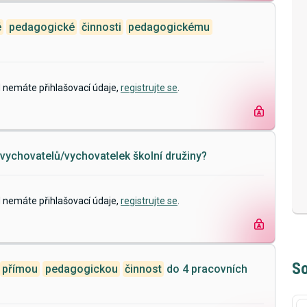
é
pedagogické
činnosti
pedagogickému
d nemáte přihlašovací údaje,
registrujte se
.
vychovatelů/vychovatelek školní družiny?
d nemáte přihlašovací údaje,
registrujte se
.
So
přímou
pedagogickou
činnost
do 4 pracovních