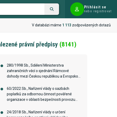
Přihlásit se
nebo registrovat
V databázi máme
1 113
zodpovězených dotazů
lezené právní předpisy
(8141)
280/1998 Sb., Sdělení Ministerstva
zahraničních věcí o sjednání Rámcové
dohody mezi Českou republikou a Evropskou
investiční bankou upravující činnost Evropské
investiční banky v České republice
60/2022 Sb., Nařízení vlády o sazbách
poplatků za odbornou činnost pověřené
organizace v oblasti bezpečnosti provozu
vyhrazených technických zařízení
24/2018 Sb., Nařízení vlády o určení