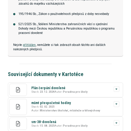
zásahů do majetku vzcházejících
195/1946 Sb., Zákon o použivatelnosti předpisů z doby nesvobody
521/2025 Sb., Sdělení Ministerstva zahraničních věcí o sjednání
Dohody mezi Českou republikou a Peruánskou republikou o programu
pracovní dovolené
Nejste
přihlášen
, nemůžete si tak zobrazit obsah těchto ani dalších
nalezených předpisů.
Související dokumenty v Kartotéce
Plán čerpání dovolené
Stav k:
23. 12. 2024
Autor:
Poradna pro školy
mšmt přespočetné hodiny
Stav k:
02. 02. 2025
Autor:
Ministerstvo školství, mládeže a tělovýchovy
sm-38-dovolená
Stav k:
15. 08. 2025
Autor:
Poradna pro školy