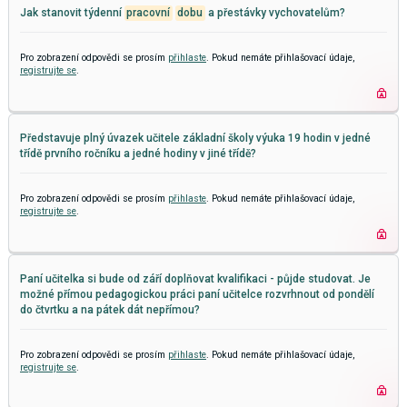
Jak stanovit týdenní
pracovní
dobu
a přestávky vychovatelům?
Pro zobrazení odpovědi se prosím
přihlaste
. Pokud nemáte přihlašovací údaje,
registrujte se
.
Představuje plný úvazek učitele základní školy výuka 19 hodin v jedné
třídě prvního ročníku a jedné hodiny v jiné třídě?
Pro zobrazení odpovědi se prosím
přihlaste
. Pokud nemáte přihlašovací údaje,
registrujte se
.
Paní učitelka si bude od září doplňovat kvalifikaci - půjde studovat. Je
možné přímou pedagogickou práci paní učitelce rozvrhnout od pondělí
do čtvrtku a na pátek dát nepřímou?
Pro zobrazení odpovědi se prosím
přihlaste
. Pokud nemáte přihlašovací údaje,
registrujte se
.