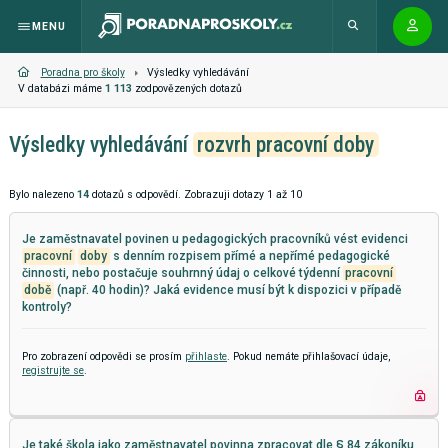
MENU
Poradna pro školy
Výsledky vyhledávání
V databázi máme
1 113
zodpovězených dotazů
Výsledky vyhledávání
rozvrh pracovní doby
Bylo nalezeno
14
dotazů s odpovědí. Zobrazuji dotazy 1 až 10
Je zaměstnavatel povinen u pedagogických pracovníků vést evidenci
pracovní
doby
s denním rozpisem přímé a nepřímé pedagogické
činnosti, nebo postačuje souhrnný údaj o celkové týdenní
pracovní
době
(např. 40 hodin)? Jaká evidence musí být k dispozici v případě
kontroly?
Pro zobrazení odpovědi se prosím
přihlaste
. Pokud nemáte přihlašovací údaje,
registrujte se
.
Je také škola jako zaměstnavatel povinna zpracovat dle § 84 zákoníku