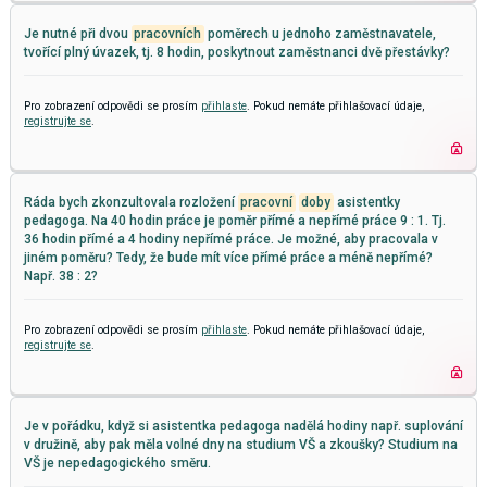
Je nutné při dvou
pracovních
poměrech u jednoho zaměstnavatele,
tvořící plný úvazek, tj. 8 hodin, poskytnout zaměstnanci dvě přestávky?
Pro zobrazení odpovědi se prosím
přihlaste
. Pokud nemáte přihlašovací údaje,
registrujte se
.
Ráda bych zkonzultovala rozložení
pracovní
doby
asistentky
pedagoga. Na 40 hodin práce je poměr přímé a nepřímé práce 9 : 1. Tj.
36 hodin přímé a 4 hodiny nepřímé práce. Je možné, aby pracovala v
jiném poměru? Tedy, že bude mít více přímé práce a méně nepřímé?
Např. 38 : 2?
Pro zobrazení odpovědi se prosím
přihlaste
. Pokud nemáte přihlašovací údaje,
registrujte se
.
Je v pořádku, když si asistentka pedagoga nadělá hodiny např. suplování
v družině, aby pak měla volné dny na studium VŠ a zkoušky? Studium na
VŠ je nepedagogického směru.