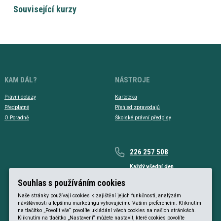
Související kurzy
KAM DÁL?
NÁSTROJE
Právní dotazy
Kartotéka
Předplatné
Přehled zpravodajů
O Poradně
Školské právní předpisy
226 257 508
Každý všední den
Každý všední den od 9 do 17 hodin
Souhlas s používáním cookies
Naše stránky používají cookies k zajištění jejich funkčnosti, analýzám
návštěvnosti a lepšímu marketingu vyhovujícímu Vašim preferencím. Kliknutím
na tlačítko „Povolit vše“ povolíte ukládání všech cookies na našich stránkách.
Kliknutím na tlačítko „Nastavení“ můžete nastavit, které cookies povolíte