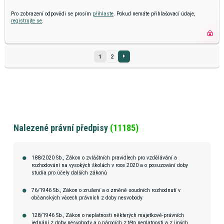
Pro zobrazení odpovědi se prosím
přihlaste
. Pokud nemáte přihlašovací údaje,
registrujte se
.
1
2
Nalezené právní předpisy
(11185)
188/2020 Sb., Zákon o zvláštních pravidlech pro vzdělávání a
rozhodování na vysokých školách v roce 2020 a o posuzování doby
studia pro účely dalších zákonů
76/1946 Sb., Zákon o zrušení a o změně soudních rozhodnutí v
občanských věcech právních z doby nesvobody
128/1946 Sb., Zákon o neplatnosti některých majetkově-právních
jednání z doby nesvobody a o nárocích z této neplatnosti a z jiných