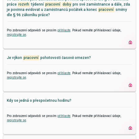
práce
rozvrh
týdenní
pracovní
doby
pro své zaměstnance a dále, zda
je povinna evidovat u zaměstnanců počátek a konec
pracovní
směny
dle § 96 zákoníku práce?
Pro zobrazení odpovědi se prosím
přihlaste
. Pokud nemáte přihlašovací údaje,
registrujte se
.
Je výkon
pracovní
pohotovosti časově omezen?
Pro zobrazení odpovědi se prosím
přihlaste
. Pokud nemáte přihlašovací údaje,
registrujte se
.
Kdy se jedná o přespočetnou hodinu?
Pro zobrazení odpovědi se prosím
přihlaste
. Pokud nemáte přihlašovací údaje,
registrujte se
.