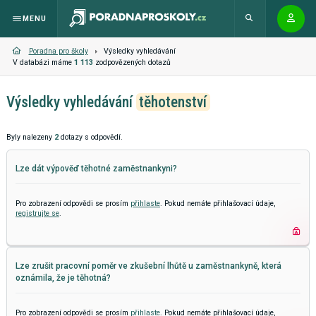
MENU
Poradna pro školy
Výsledky vyhledávání
V databázi máme
1 113
zodpovězených dotazů
Výsledky vyhledávání
těhotenství
Byly nalezeny
2
dotazy s odpovědí.
Lze dát výpověď těhotné zaměstnankyni?
Pro zobrazení odpovědi se prosím
přihlaste
. Pokud nemáte přihlašovací údaje,
registrujte se
.
Lze zrušit pracovní poměr ve zkušební lhůtě u zaměstnankyně, která
oznámila, že je těhotná?
Pro zobrazení odpovědi se prosím
přihlaste
. Pokud nemáte přihlašovací údaje,