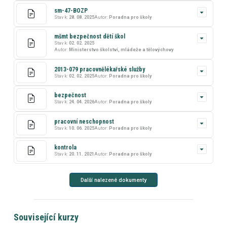
sm-47-BOZP
Stav k:
28. 08. 2025
Autor:
Poradna pro školy
mšmt bezpečnost dětí škol
Stav k:
02. 02. 2025
Autor:
Ministerstvo školství, mládeže a tělovýchovy
2013-079 pracovnělékařské služby
Stav k:
02. 02. 2025
Autor:
Poradna pro školy
bezpečnost
Stav k:
24. 04. 2026
Autor:
Poradna pro školy
pracovní neschopnost
Stav k:
10. 06. 2025
Autor:
Poradna pro školy
kontrola
Stav k:
20. 11. 2021
Autor:
Poradna pro školy
Další nalezené dokumenty
Související kurzy