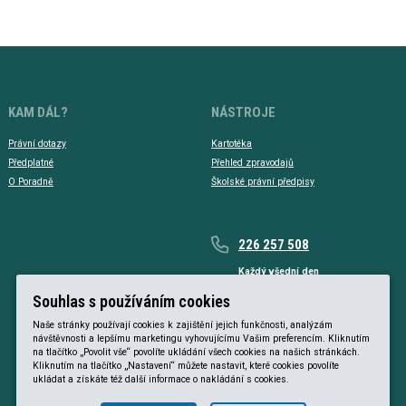
KAM DÁL?
NÁSTROJE
Právní dotazy
Kartotéka
Předplatné
Přehled zpravodajů
O Poradně
Školské právní předpisy
226 257 508
Každý všední den
Každý všední den od 9 do 17 hodin
Souhlas s používáním cookies
Naše stránky používají cookies k zajištění jejich funkčnosti, analýzám
návštěvnosti a lepšímu marketingu vyhovujícímu Vašim preferencím. Kliknutím
na tlačítko „Povolit vše“ povolíte ukládání všech cookies na našich stránkách.
Kliknutím na tlačítko „Nastavení“ můžete nastavit, které cookies povolíte
ukládat a získáte též další informace o nakládání s cookies.