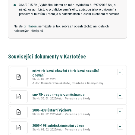
364/2015 Sb., Vyhláška, kterou se mění vyhláška č. 297/2012 Sb., o
náležitostech Listu o prohlídce zemřelého, způsobu jeho vyplňování a
předávání místům určení, a o náležitostech hlášení ukončení těhotenství
porodem mrtvého dítěte, o úmrtí dítěte a hlášení o úmrtí matky (vyhláška
o Listu o prohlídce zemřelého), a vyhláška č. 98/2012 Sb., o
Nejste
přihlášen
, nemůžete si tak zobrazit obsah těchto ani dalších
zdravotnické dokumentaci, ve znění vyhlášky č. 236/2013 Sb.
nalezených předpisů.
Související dokumenty v Kartotéce
mšmt rizikové chování 18 rizikové sexuální
chování
Stav k:
02. 02. 2025
Autor:
Ministerstvo školství, mládeže a tělovýchovy
sm-78-osobní-spis-zaměstnance
Stav k:
30. 01. 2025
Autor:
Poradna pro školy
2006-438 ústavní výchova
Stav k:
02. 02. 2025
Autor:
Poradna pro školy
2009-198 antidiskriminačni zákon
Stav k:
02. 02. 2025
Autor:
Poradna pro školy