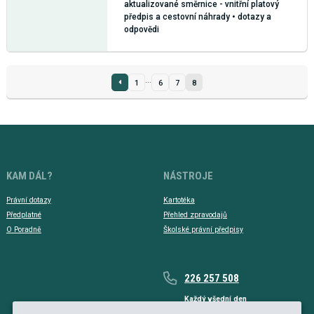
aktualizované směrnice - vnitřní platový
předpis a cestovní náhrady • dotazy a
odpovědi
...
1
6
7
8
KAM DÁL?
NÁSTROJE
Právní dotazy
Kartotéka
Předplatné
Přehled zpravodajů
O Poradně
Školské právní předpisy
226 257 508
Každý všední den
Každý všední den od 9 do 17 hodin