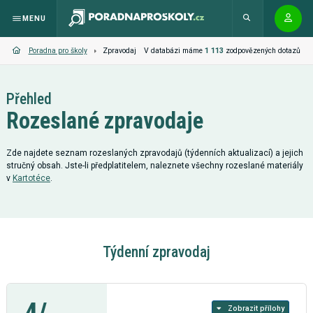
MENU
V databázi máme
1 113
zodpovězených dotazů
Poradna pro školy
Zpravodaj
Přehled
Rozeslané zpravodaje
Zde najdete seznam rozeslaných zpravodajů (týdenních aktualizací) a jejich
stručný obsah. Jste-li předplatitelem, naleznete všechny rozeslané materiály
v
Kartotéce
.
Týdenní zpravodaj
Zobrazit přílohy