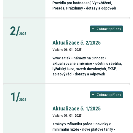
Pravidla pro hodnocení; Vysvědčení,
Porada, Prázdniny • dotazy a odpovědi
2/
Zobrazit přílohy
2025
Aktualizace č. 2/2025
Vydáno
06. 01. 2025
www a tisk • náměty na činnost •
aktualizované směrnice - účetní uzávěrka,
lyžařský kurz, rozvrh dovolených, FKSP,
spisový řád • dotazy a odpovědi
1/
Zobrazit přílohy
2025
Aktualizace č. 1/2025
Vydáno
01. 01. 2025
změny v zákoníku práce • novinky v
minimální mzdě • nové platové tarify •