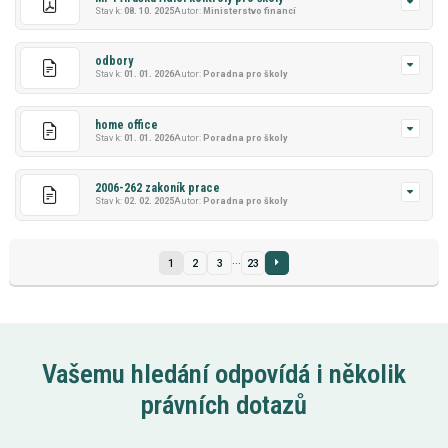
Stav k:
08. 10. 2025
Autor:
Ministerstvo financí
odbory
Stav k:
01. 01. 2026
Autor:
Poradna pro školy
home office
Stav k:
01. 01. 2026
Autor:
Poradna pro školy
2006-262 zakoník prace
Stav k:
02. 02. 2025
Autor:
Poradna pro školy
...
1
2
3
23
Vašemu hledání odpovídá i několik
právních dotazů