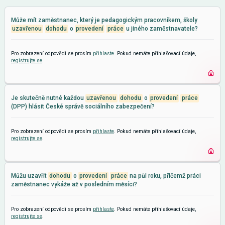
Může mít zaměstnanec, který je pedagogickým pracovníkem, školy
uzavřenou
dohodu
o
provedení
práce
u jiného zaměstnavatele?
Pro zobrazení odpovědi se prosím
přihlaste
. Pokud nemáte přihlašovací údaje,
registrujte se
.
Je skutečně nutné každou
uzavřenou
dohodu
o
provedení
práce
(DPP) hlásit České správě sociálního zabezpečení?
Pro zobrazení odpovědi se prosím
přihlaste
. Pokud nemáte přihlašovací údaje,
registrujte se
.
Můžu uzavřít
dohodu
o
provedení
práce
na půl roku, přičemž práci
zaměstnanec vykáže až v posledním měsíci?
Pro zobrazení odpovědi se prosím
přihlaste
. Pokud nemáte přihlašovací údaje,
registrujte se
.