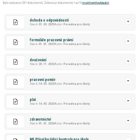
Bylo nalezeno 531 dokumentů. Zobrazuji dokumenty 1 až 10
zrušit vyhledávání
dohoda o odpovědnosti
Stav k:
01. 03. 2025
Autor:
Poradna pro školy
formuláře pracovně právní
Stav k:
01. 01. 2025
Autor:
Poradna pro školy
doučování
Stav k:
20. 11. 2022
Autor:
Poradna pro školy
pracovní poměr
Stav k:
16. 05. 2025
Autor:
Poradna pro školy
plat
Stav k:
16. 05. 2025
Autor:
Poradna pro školy
zdravotnictví
Stav k:
01. 01. 2026
Autor:
Poradna pro školy
MF Příručka řídicí kontroly pro školy