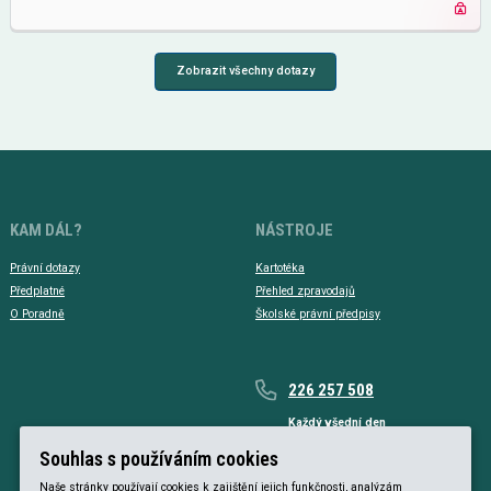
Zobrazit všechny dotazy
KAM DÁL?
NÁSTROJE
Právní dotazy
Kartotéka
Předplatné
Přehled zpravodajů
O Poradně
Školské právní předpisy
226 257 508
Každý všední den
Každý všední den od 9 do 17 hodin
Souhlas s používáním cookies
Naše stránky používají cookies k zajištění jejich funkčnosti, analýzám