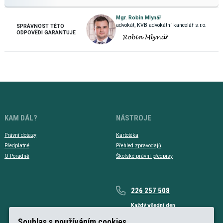
Mgr. Robin Mlynář
advokát, KVB advokátní kancelář s.r.o.
SPRÁVNOST TÉTO
ODPOVĚDI GARANTUJE
KAM DÁL?
NÁSTROJE
Právní dotazy
Kartotéka
Předplatné
Přehled zpravodajů
O Poradně
Školské právní předpisy
226 257 508
Každý všední den
Každý všední den od 9 do 17 hodin
Souhlas s používáním cookies