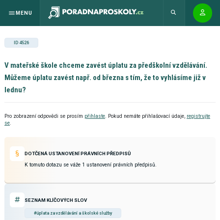
MENU
ID 4526
V mateřské škole chceme zavést úplatu za předškolní vzdělávání.
Můžeme úplatu zavést např. od března s tím, že to vyhlásíme již v
lednu?
Pro zobrazení odpovědi se prosím
přihlaste
. Pokud nemáte přihlašovací údaje,
registrujte
se
.
DOTČENÁ USTANOVENÍ PRÁVNÍCH PŘEDPISŮ
K tomuto dotazu se váže 1 ustanovení právních předpisů.
SEZNAM KLÍČOVÝCH SLOV
#úplata za vzdělávání a školské služby