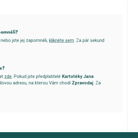
pomněli?
nebo jste jej zapomněli,
klikněte sem
. Za pár sekund
e?
vat
zde
. Pokud jste předplatitelé
Kartotéky Jana
ilovou adresu, na kterou Vám chodí
Zpravodaj
. Za