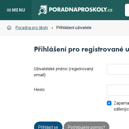
MENU
Poradna pro školy
Přihlášení uživatele
Přihlášení pro registrované u
Uživatelské jméno (registrovaný
email):
Heslo:
Zapamat
sdílenýc
Přihlásit se
Potřebujete pomoc?